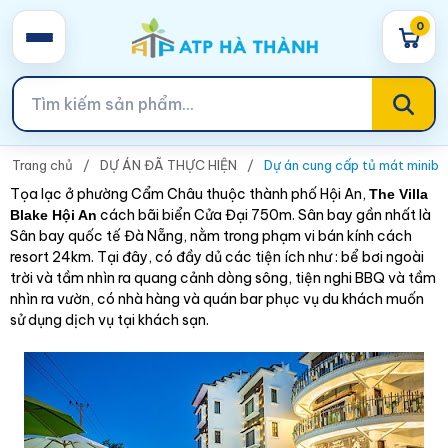
0
Trang chủ
DỰ ÁN ĐÃ THỰC HIỆN
Dự án cung cấp tủ mát mini
Tọa lạc ở phường Cẩm Châu thuộc thành phố Hội An,
The Villa
cách bãi biển Cửa Đại 750m. Sân bay gần nhất là
Blake Hội An
Sân bay quốc tế Đà Nẵng, nằm trong phạm vi bán kính cách
resort 24km. Tại đây, có đầy dủ các tiện ích như : bể bơi ngoài
trời và tầm nhìn ra quang cảnh dòng sông, tiện nghi BBQ và tầm
nhìn ra vườn, có nhà hàng và quán bar phục vụ du khách muốn
sử dụng dịch vụ tại khách sạn.