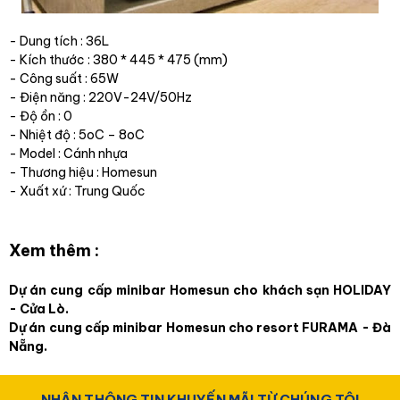
- Dung tích : 36L
- Kích thước : 380 * 445 * 475 (mm)
- Công suất : 65W
- Điện năng : 220V-24V/50Hz
- Độ ồn : 0
- Nhiệt độ : 5oC – 8oC
- Model : Cánh nhựa
- Thương hiệu : Homesun
- Xuất xứ : Trung Quốc
Xem thêm :
Dự án cung cấp minibar Homesun cho khách sạn HOLIDAY
- Cửa Lò.
Dự án cung cấp minibar Homesun cho resort FURAMA - Đà
Nẵng.
NHẬN THÔNG TIN KHUYẾN MÃI TỪ CHÚNG TÔI