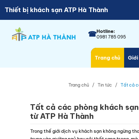
Thiết bị khách sạn ATP Hà Thành
Hotline:
☎
0981 785 095
Trang chủ
Giới
Trang chủ
Tin tức
Tất cả c
Tất cả các phòng khách sạn 
từ ATP Hà Thành
Trong thế giới dịch vụ khách sạn không ngừng tha
trung vào giường ngủ hay nội thất sang trọng, mà