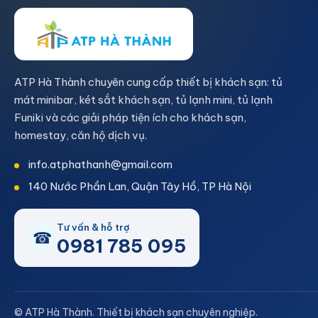
ATP Hà Thành chuyên cung cấp thiết bị khách sạn: tủ
mát minibar, két sắt khách sạn, tủ lạnh mini, tủ lạnh
Funiki và các giải pháp tiện ích cho khách sạn,
homestay, căn hộ dịch vụ.
info.atphathanh@gmail.com
140 Nước Phần Lan, Quận Tây Hồ, TP Hà Nội
Tư vấn & hỗ trợ
☎
0981 785 095
© ATP Hà Thành. Thiết bị khách sạn chuyên nghiệp.