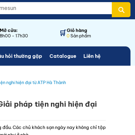
Mở cửa:
Giỏ hàng
🛒
8h00 - 17h30
0
Sản phẩm
u hỏi thường gặp
Catalogue
Liên hệ
ện nghi hiện đại từ ATP Hà Thành
ải pháp tiện nghi hiện đại
àng đầu. Các chủ khách sạn ngày nay không chỉ tập
mái như ở nhà.