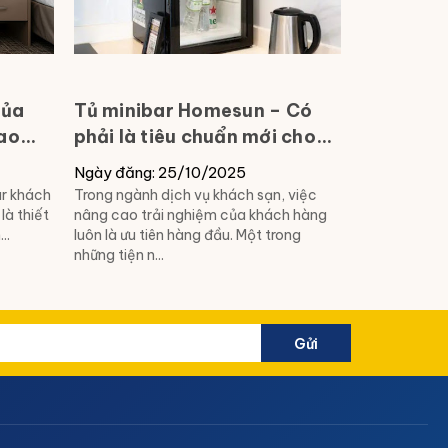
của
Tủ minibar Homesun – Có
Cách lắp 
bao
phải là tiêu chuẩn mới cho
Homesun 
mọi phòng khách sạn?
sạn [8 b
Ngày đăng: 25/10/2025
Ngày đăng:
ar khách
Trong ngành dịch vụ khách sạn, việc
Nếu bạn muố
là thiết
nâng cao trải nghiệm của khách hàng
trọng và tiện
..
luôn là ưu tiên hàng đầu. Một trong
khách, tủ mi
những tiện n...
không thể thi
Gửi