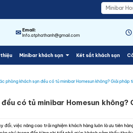
Email:
✉
Info.atphathanh@gmail.com
 thiệu
Minibar khách sạn
Két sắt khách sạn
Câ
ác phòng khách sạn đều có tủ minibar Homesun không? Giải pháp ti
đều có tủ minibar Homesun không? Gi
y đổi, việc nâng cao trải nghiệm khách hàng luôn là ưu tiên h
 còn chú trọng đến từng chi tiết nhỏ giúp khách cảm thấy thoải 