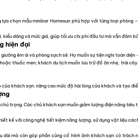
 lựa chọn mẫu minibar Homesun phù hợp với từng loại phòng – 
 kiểu dáng và mức giá, giúp tối ưu chi phí đầu tư mà vẫn đảm b
g hiện đại
giường êm ái và phòng sạch sẽ. Họ muốn sự tiện nghi toàn diện –
hoặc thuốc men; khách du lịch muốn lưu trữ đồ ăn nhẹ, trái cây,
o của khách sạn, nâng cao mức độ hài lòng của khách và tạo đi
ượng
hú trọng. Các chủ khách sạn muốn giảm lượng điện năng tiêu t
iết kế với công nghệ tiết kiệm năng lượng, sử dụng vật liệu các
lâu dài mà còn góp phần củng cố hình ảnh khách sạn có trách 