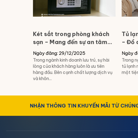
Két sắt trong phòng khách
Tủ lạ
sạn – Mang đến sự an tâm
– Đồ 
cho khách lưu trú
yếu d
Ngày đăng: 29/12/2025
Ngày đ
Hà T
Trong ngành kinh doanh lưu trú, sự hài
Trong n
lòng của khách hàng luôn là ưu tiên
tủ lạnh 
hàng đầu. Bên cạnh chất lượng dịch vụ
một tiện
và khôn...
NHẬN THÔNG TIN KHUYẾN MÃI TỪ CHÚNG