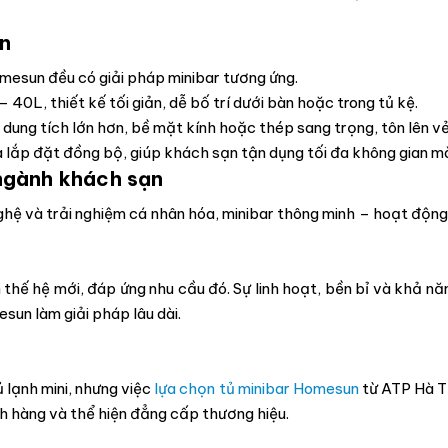
an
mesun đều có giải pháp minibar tương ứng.
40L, thiết kế tối giản, dễ bố trí dưới bàn hoặc trong tủ kệ.
 dung tích lớn hơn, bề mặt kính hoặc thép sang trọng, tôn lên v
à lắp đặt đồng bộ, giúp khách sạn tận dụng tối đa không gian 
 ngành khách sạn
hệ và trải nghiệm cá nhân hóa, minibar thông minh – hoạt động
ế hệ mới, đáp ứng nhu cầu đó. Sự linh hoạt, bền bỉ và khả năng
sun làm giải pháp lâu dài.
 lạnh mini, nhưng việc
lựa chọn tủ minibar Homesun
từ ATP Hà Th
ch hàng và thể hiện đẳng cấp thương hiệu.