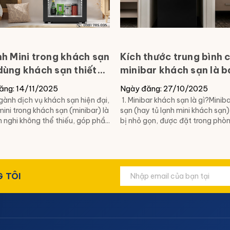
nh Mini trong khách sạn
Kích thước trung bình 
dùng khách sạn thiết
minibar khách sạn là 
ược cung cấp bởi ATP
nhiêu?
ăng: 14/11/2025
Ngày đăng: 27/10/2025
hành
gành dịch vụ khách sạn hiện đại,
1. Minibar khách sạn là gì?Minib
mini trong khách sạn (minibar) là
sạn (hay tủ lạnh mini khách sạn) 
 nghi không thể thiếu, góp phầ...
bị nhỏ gọn, được đặt trong phòn.
 TÔI