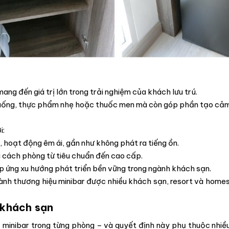
ng đến giá trị lớn trong trải nghiệm của khách lưu trú.
uống, thực phẩm nhẹ hoặc thuốc men mà còn góp phần tạo cảm g
i:
, hoạt động êm ái, gần như không phát ra tiếng ồn.
g cách phòng từ tiêu chuẩn đến cao cấp.
áp ứng xu hướng phát triển bền vững trong ngành khách sạn.
nh thương hiệu minibar được nhiều khách sạn, resort và homest
 khách sạn
ủ minibar trong từng phòng – và quyết định này phụ thuộc nhi