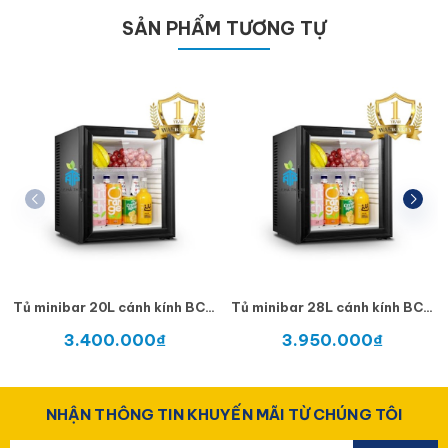
SẢN PHẨM TƯƠNG TỰ
Tủ minibar 20L cánh kính BCG-20B
Tủ minibar 28L cánh kính BCG-28B
3.400.000₫
3.950.000₫
NHẬN THÔNG TIN KHUYẾN MÃI TỪ CHÚNG TÔI