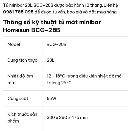
Tủ minibar 28L BCG-28B được bảo hành 12 tháng. Liên hệ
0981 785 095
để được tư vấn, báo giá và đặt mua hàng.
Thông số kỹ thuật tủ mát minibar
Homesun BCG-28B
Model
BCG-28B
Dung tích thực
23L
Nhiệt độ làm
12 - 18ºC, trong điều kiện nhiệt độ môi
mát
trường 25ºC
Công suất
65W
Kích thước sản
380 x 380 x 475 mm
phẩm