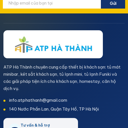
Gửi
ATP Hà Thành chuyên cung cấp thiết bị khách sạn: tủ mát
minibar, két sắt khách sạn, tủ lạnh mini, tủ lạnh Funiki và
các giải pháp tiện ích cho khách sạn, homestay, căn hộ
dịch vụ.
info.atphathanh@gmail.com
140 Nước Phần Lan, Quận Tây Hồ, TP Hà Nội
Tư vấn & hỗ trợ