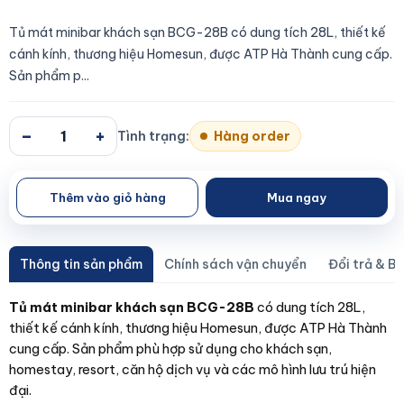
Tủ mát minibar khách sạn BCG-28B có dung tích 28L, thiết kế
cánh kính, thương hiệu Homesun, được ATP Hà Thành cung cấp.
Sản phẩm p...
–
+
Tình trạng:
Hàng order
Thêm vào giỏ hàng
Mua ngay
Thông tin sản phẩm
Chính sách vận chuyển
Đổi trả & B
Tủ mát minibar khách sạn BCG-28B
có dung tích 28L,
thiết kế cánh kính, thương hiệu Homesun, được ATP Hà Thành
cung cấp. Sản phẩm phù hợp sử dụng cho khách sạn,
homestay, resort, căn hộ dịch vụ và các mô hình lưu trú hiện
đại.